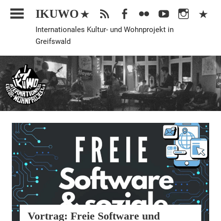
Zum
IKUWO
Inhalt
Internationales Kultur- und Wohnprojekt in
springen
Greifswald
Veranstaltung
Vortrag: Freie Software und