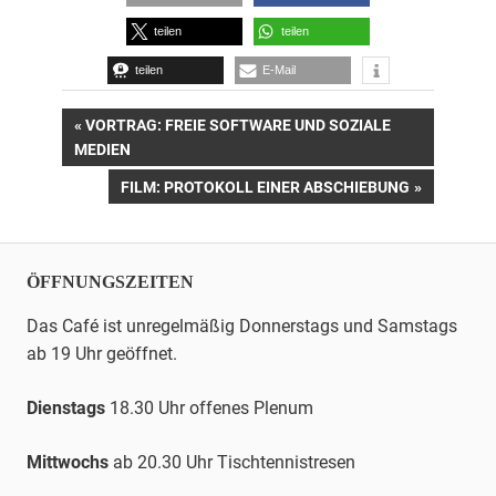
teilen
teilen
teilen
E-Mail
Beitrags-
VORHERIGER
VORTRAG: FREIE SOFTWARE UND SOZIALE
BEITRAG:
MEDIEN
Navigation
NÄCHSTER
FILM: PROTOKOLL EINER ABSCHIEBUNG
BEITRAG:
ÖFFNUNGSZEITEN
Das Café ist unregelmäßig Donnerstags und Samstags
ab 19 Uhr geöffnet.
Dienstags
18.30 Uhr offenes Plenum
Mittwochs
ab 20.30 Uhr
Tischtennis
tresen