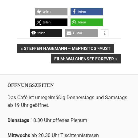
teilen
teilen
teilen
teilen
teilen
E-Mail
Beitrags-
VORHERIGER
STEFFEN HAGEMANN – MEPHISTOS FAUST
BEITRAG:
NÄCHSTER
FILM: WALCHENSEE FOREVER
Navigation
BEITRAG:
ÖFFNUNGSZEITEN
Das Café ist unregelmäßig Donnerstags und Samstags
ab 19 Uhr geöffnet.
Dienstags
18.30 Uhr offenes Plenum
Mittwochs
ab 20.30 Uhr
Tischtennis
tresen