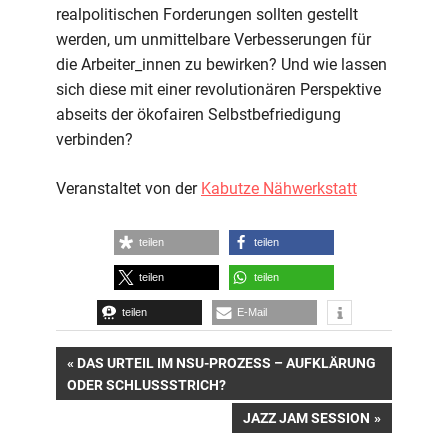
realpolitischen Forderungen sollten gestellt
werden, um unmittelbare Verbesserungen für
die Arbeiter_innen zu bewirken? Und wie lassen
sich diese mit einer revolutionären Perspektive
abseits der ökofairen Selbstbefriedigung
verbinden?
Veranstaltet von der
Kabutze Nähwerkstatt
teilen
teilen
teilen
teilen
teilen
E-Mail
Beitrags-
VORHERIGER
DAS URTEIL IM NSU-PROZESS – AUFKLÄRUNG
BEITRAG:
ODER SCHLUSSSTRICH?
Navigation
NÄCHSTER
JAZZ JAM SESSION
BEITRAG: