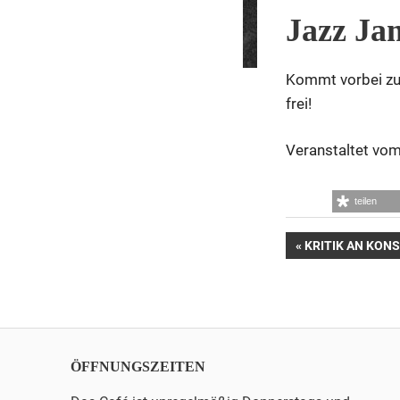
Jazz Ja
Kommt vorbei zum
frei!
Veranstaltet vo
teilen
Beitrags-
VORHERIGER
KRITIK AN KON
BEITRAG:
Navigatio
ÖFFNUNGSZEITEN