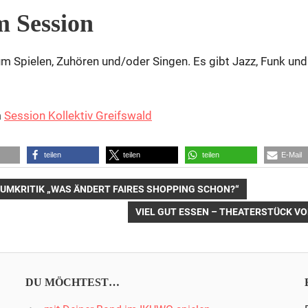
m Session
 Spielen, Zuhören und/oder Singen. Es gibt Jazz, Funk und Bl
m
Session Kollektiv Greifswald
teilen
teilen
teilen
E-Mail
SUMKRITIK „WAS ÄNDERT FAIRES SHOPPING SCHON?“
NÄCHSTER
VIEL GUT ESSEN – THEATERSTÜCK VO
n
BEITRAG:
DU MÖCHTEST…