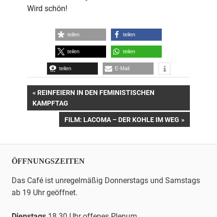
Wird schön!
teilen
teilen
teilen
teilen
teilen
E-Mail
Beitrags-
VORHERIGER
REINFEIERN IN DEN FEMINISTISCHEN
BEITRAG:
KAMPFTAG
Navigation
NÄCHSTER
FILM: LACOMA – DER KOHLE IM WEG
BEITRAG:
ÖFFNUNGSZEITEN
Das Café ist unregelmäßig Donnerstags und Samstags
ab 19 Uhr geöffnet.
Dienstags
18.30 Uhr offenes Plenum