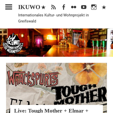
Zum
IKUWO
Inhalt
Internationales Kultur- und Wohnprojekt in
springen
Greifswald
Veranstaltung
Live: Tough Mother + Elmar +