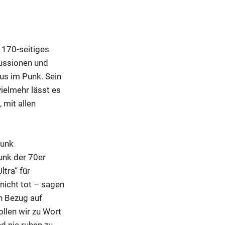
 170-seitiges
kussionen und
us im Punk. Sein
vielmehr lässt es
 mit allen
Punk
unk der 70er
ltra“ für
nicht tot – sagen
in Bezug auf
llen wir zu Wort
d nie ruhen zu