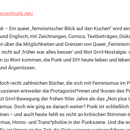
ieceofpunk.net/
nk – Ein queer_feministischer Blick auf den Kuchen“ wird ein
 und Englisch, mit Zeichnungen, Comics, Textbeiträgen, Dis
en über die Möglichkeiten und Grenzen von Queer_Feminism
 nicht auf ‚früher war alles besser‘ und Riot Grrrl-Nostalgie: 
n zu Wort kommen, die Punk und DIY heute lieben und leben,
nd Ärgernissen.​
doch recht zahlreichen Bücher, die sich mit Feminismus im 
kussieren entweder die Protagonist*innen und Ikonen des P
ot Grrrl-Bewegung der frühen 90er Jahre als das „Non plus U
mus. Doch wie ging es danach weiter? Punk ist schließlich 
inen – und auch heute fehlt es nicht an kritischen Stimmen 
mus, Homo- und Trans*phobie in der Punkszene. Und die wo
s ist längst an der Zeit, die Diskussionen weiterzuführen un