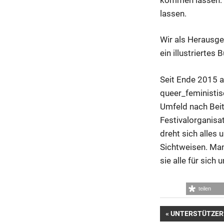
lassen.
Wir als Herausge
ein illustriertes
Seit Ende 2015 a
queer_feministis
Umfeld nach Beit
Festivalorganisa
dreht sich alles
Sichtweisen. Man
sie alle für sich 
teilen
Beitrags-
VORHERIGER
UNTERSTÜTZER*