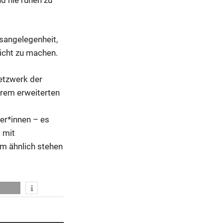
sangelegenheit,
Sicht zu machen.
Netzwerk der
erem erweiterten
er*innen – es
 mit
em ähnlich stehen