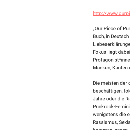
http://www.ourp
„Our Piece of Pu
Buch, in Deutsch
Liebeserklärung
Fokus liegt dabei
Protagonist*inne
Macken, Kanten u
Die meisten der 
beschäftigen, fo
Jahre oder die Ri
Punkrock-Feminis
wenigstens die e
Rassismus, Sexis
kommen lassen. E