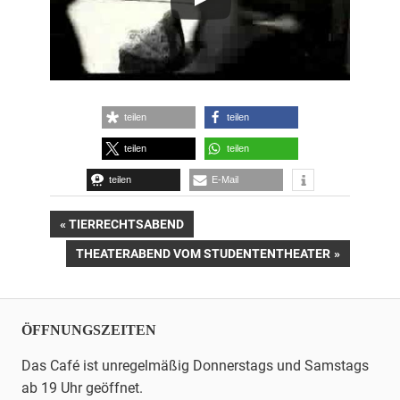
teilen
teilen
teilen
teilen
teilen
E-Mail
Beitrags-
VORHERIGER
TIERRECHTSABEND
BEITRAG:
NÄCHSTER
THEATERABEND VOM STUDENTENTHEATER
Navigation
BEITRAG:
ÖFFNUNGSZEITEN
Das Café ist unregelmäßig Donnerstags und Samstags
ab 19 Uhr geöffnet.