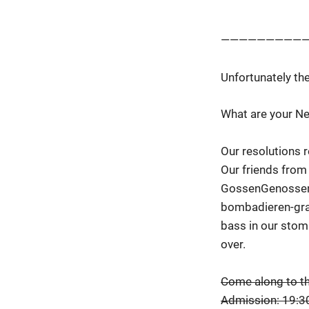
——————————
Unfortunately th
What are your Ne
Our resolutions r
Our friends from
GossenGenossen 
bombadieren-gran
bass in our stoma
over.
Come along to t
Admission: 19:30