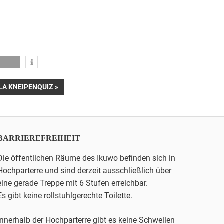
TER
LA KNEIPENQUIZ
G:
BARRIEREFREIHEIT
Die öffentlichen Räume des Ikuwo befinden sich in
Hochparterre und sind derzeit ausschließlich über
eine gerade Treppe mit 6 Stufen erreichbar.
Es gibt keine rollstuhlgerechte Toilette.
Innerhalb der Hochparterre gibt es keine Schwellen