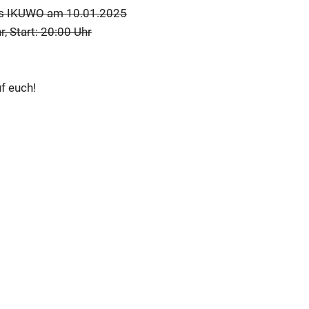
ns IKUWO am 10.01.2025
r, Start: 20:00 Uhr
f euch!