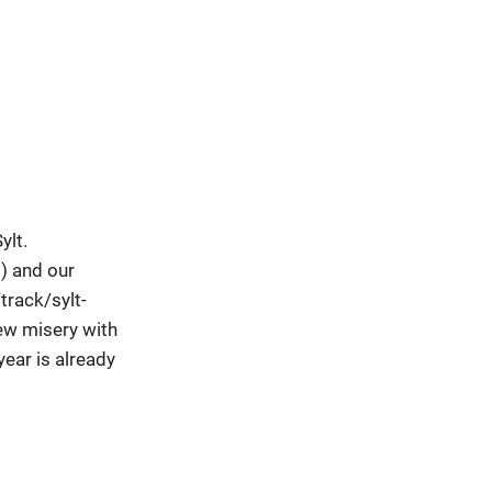
ylt.
) and our
rack/sylt-
ew misery with
year is already