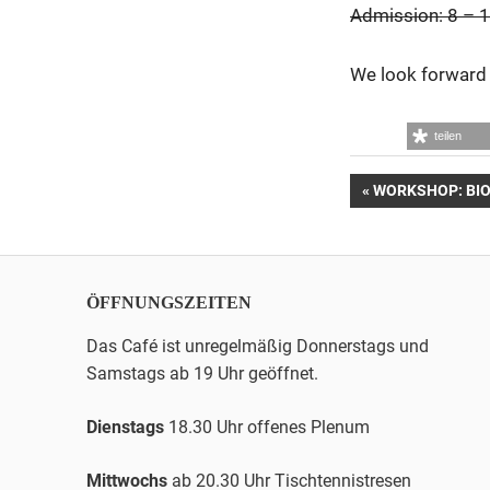
Admission: 8 – 1
We look forward 
teilen
Beitrags-
VORHERIGER
WORKSHOP: BIO
BEITRAG:
Navigatio
ÖFFNUNGSZEITEN
Das Café ist unregelmäßig Donnerstags und
Samstags ab 19 Uhr geöffnet.
Dienstags
18.30 Uhr offenes Plenum
Mittwochs
ab 20.30 Uhr
Tischtennis
tresen