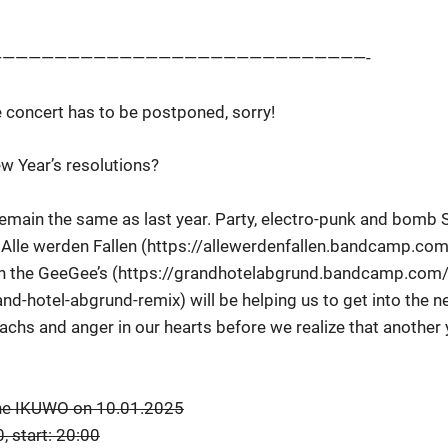
————————————————————————————-
e concert has to be postponed, sorry!
w Year’s resolutions?
emain the same as last year. Party, electro-punk and bomb S
 Alle werden Fallen (https://allewerdenfallen.bandcamp.com
the GeeGee’s (https://grandhotelabgrund.bandcamp.com/t
d-hotel-abgrund-remix) will be helping us to get into the n
chs and anger in our hearts before we realize that another 
he IKUWO on 10.01.2025
, start: 20:00