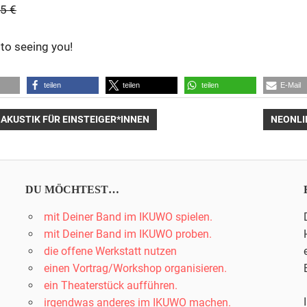
5 €
to seeing you!
teilen
teilen
teilen
E-Mail
NÄCHS
AKUSTIK FÜR EINSTEIGER*INNEN
NEONLI
BEITRA
n
DU MÖCHTEST…
mit Deiner Band im IKUWO spielen.
mit Deiner Band im IKUWO proben.
die offene Werkstatt nutzen
einen Vortrag/Workshop organisieren.
ein Theaterstück aufführen.
irgendwas anderes im IKUWO machen.