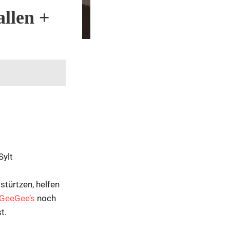
llen +
Sylt
stürtzen, helfen
GeeGee’s
noch
t.