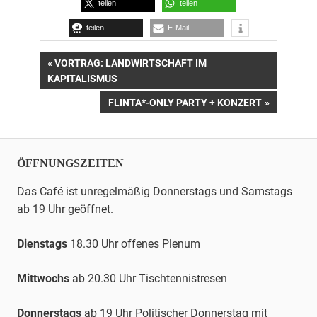
teilen
teilen
teilen
E-Mail
Beitrags-
VORHERIGER
VORTRAG: LANDWIRTSCHAFT IM
BEITRAG:
KAPITALISMUS
Navigation
NÄCHSTER
FLINTA*-ONLY PARTY + KONZERT
BEITRAG:
ÖFFNUNGSZEITEN
Das Café ist unregelmäßig Donnerstags und Samstags
ab 19 Uhr geöffnet.
Dienstags
18.30 Uhr offenes Plenum
Mittwochs
ab 20.30 Uhr
Tischtennis
tresen
Donnerstags
ab 19 Uhr Politischer Donnerstag mit