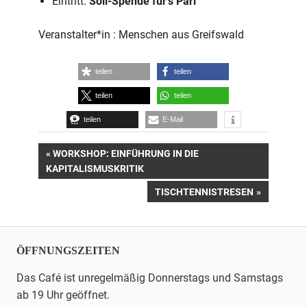
Eintritt:
Soli-Spende für’s Pari
Veranstalter*in : Menschen aus Greifswald
teilen
teilen
teilen
teilen
teilen
E-Mail
Beitrags-
VORHERIGER
WORKSHOP: EINFÜHRUNG IN DIE
BEITRAG:
KAPITALISMUSKRITIK
Navigation
NÄCHSTER
TISCHTENNISTRESEN
BEITRAG:
ÖFFNUNGSZEITEN
Das Café ist unregelmäßig Donnerstags und Samstags
ab 19 Uhr geöffnet.