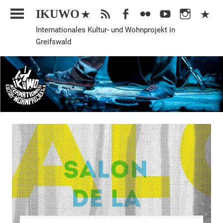
Zum
IKUWO
Inhalt
Internationales Kultur- und Wohnprojekt in
springen
Greifswald
Allgemein