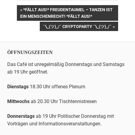
Beitrags-
VORHERIGER
*FÄLLT AUS!* FREUDENTAUMEL – TANZEN IST
BEITRAG:
EIN MENSCHENRECHT! *FÄLLT AUS!*
Navigation
NÄCHSTER
¯\_(ツ)_/¯ CRYPTOPARTY ¯\_(ツ)_/¯
BEITRAG:
ÖFFNUNGSZEITEN
Das Café ist unregelmäßig Donnerstags und Samstags
ab 19 Uhr geöffnet.
Dienstags
18.30 Uhr offenes Plenum
Mittwochs
ab 20.30 Uhr
Tischtennis
tresen
Donnerstags
ab 19 Uhr Politischer Donnerstag mit
Vorträgen und Informationsveranstaltungen.