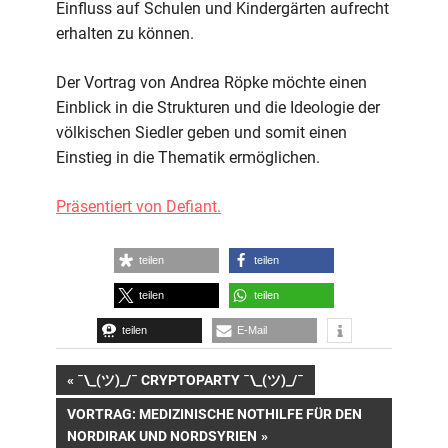
Einfluss auf Schulen und Kindergärten aufrecht
erhalten zu können.
Der Vortrag von Andrea Röpke möchte einen
Einblick in die Strukturen und die Ideologie der
völkischen Siedler geben und somit einen
Einstieg in die Thematik ermöglichen.
Präsentiert von Defiant.
teilen
teilen
teilen
teilen
teilen
E-Mail
Beitrags-
VORHERIGER
¯\_(ツ)_/¯ CRYPTOPARTY ¯\_(ツ)_/¯
BEITRAG:
NÄCHSTER
VORTRAG: MEDIZINISCHE NOTHILFE FÜR DEN
Navigation
BEITRAG:
NORDIRAK UND NORDSYRIEN