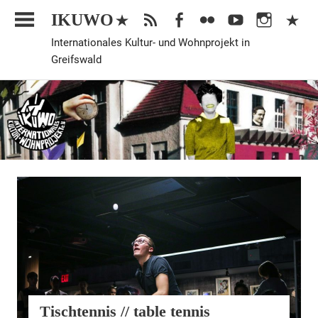
Zum
IKUWO
Inhalt
Internationales Kultur- und Wohnprojekt in
springen
Greifswald
Allgemein
Tischtennis // table tennis