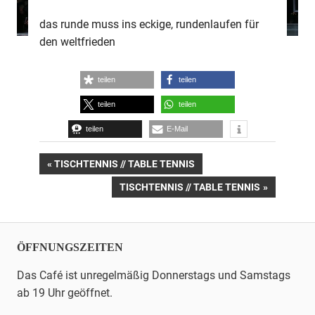
das runde muss ins eckige, rundenlaufen für
den weltfrieden
teilen
teilen
teilen
teilen
teilen
E-Mail
Beitrags-
VORHERIGER
TISCHTENNIS // TABLE TENNIS
BEITRAG:
NÄCHSTER
TISCHTENNIS // TABLE TENNIS
Navigation
BEITRAG:
ÖFFNUNGSZEITEN
Das Café ist unregelmäßig Donnerstags und Samstags
ab 19 Uhr geöffnet.