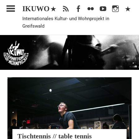
Zum
IKUWO
Inhalt
Internationales Kultur- und Wohnprojekt in
springen
Greifswald
Allgemein
Tischtennis // table tennis