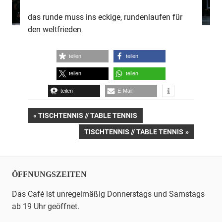
das runde muss ins eckige, rundenlaufen für
den weltfrieden
teilen
teilen
teilen
teilen
teilen
E-Mail
Beitrags-
VORHERIGER
TISCHTENNIS // TABLE TENNIS
BEITRAG:
NÄCHSTER
TISCHTENNIS // TABLE TENNIS
Navigation
BEITRAG:
ÖFFNUNGSZEITEN
Das Café ist unregelmäßig Donnerstags und Samstags
ab 19 Uhr geöffnet.