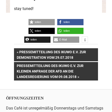
stay tuned!
teilen
teilen
teilen
teilen
teilen
E-Mail
Beitrags-
VORHERIGER
PRESSEMITTEILUNG DES IKUWO E.V. ZUR
BEITRAG:
DEMONSTRATION VOM 29.07.2018
Navigation
NÄCHSTER
PRESSEMITTEILUNG DES IKUWO E.V. ZUR
BEITRAG:
KLEINEN ANFRAGE DER AFD AN DIE
LANDESREGIERUNG VOM 09.08.2018
ÖFFNUNGSZEITEN
Das Café ist unregelmäßig Donnerstags und Samstags