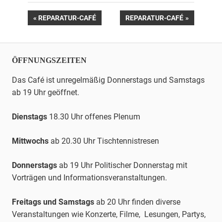
Beitrags-
VORHERIGER
NÄCHSTER
REPARATUR-CAFÉ
REPARATUR-CAFÉ
BEITRAG:
BEITRAG:
Navigation
ÖFFNUNGSZEITEN
Das Café ist unregelmäßig Donnerstags und Samstags
ab 19 Uhr geöffnet.
Dienstags
18.30 Uhr offenes Plenum
Mittwochs
ab 20.30 Uhr
Tischtennis
tresen
Donnerstags
ab 19 Uhr Politischer Donnerstag mit
Vorträgen und Informationsveranstaltungen.
Freitags und Samstags
ab 20 Uhr finden diverse
Veranstaltungen wie Konzerte, Filme, Lesungen, Partys,