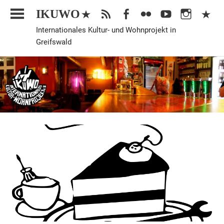
Zum
IKUWO
Inhalt
Internationales Kultur- und Wohnprojekt in
springen
Greifswald
Allgemein