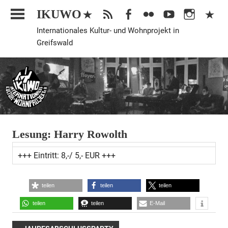
Zum
IKUWO
Inhalt
Internationales Kultur- und Wohnprojekt in
springen
Greifswald
Lesung: Harry Rowolth
Allgemein
+++ Eintritt: 8,-/ 5,- EUR +++
teilen
teilen
teilen
teilen
teilen
E-Mail
VORHERIGER