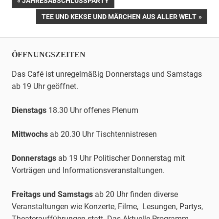
Beitrags-
JAHRESABSCHLUSSPARTY
BEITRAG:
NÄCHSTER
TEE UND KEKSE UND MÄRCHEN AUS ALLER WELT
Navigation
BEITRAG:
ÖFFNUNGSZEITEN
Das Café ist unregelmäßig Donnerstags und Samstags
ab 19 Uhr geöffnet.
Dienstags
18.30 Uhr offenes Plenum
Mittwochs
ab 20.30 Uhr
Tischtennis
tresen
Donnerstags
ab 19 Uhr Politischer Donnerstag mit
Vorträgen und Informationsveranstaltungen.
Freitags und Samstags
ab 20 Uhr finden diverse
Veranstaltungen wie Konzerte, Filme, Lesungen, Partys,
Theateraufführungen statt. Das Aktuelle Programm