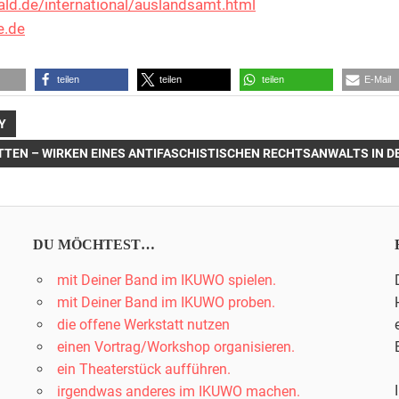
ald.de/international/auslandsamt.html
e.de
teilen
teilen
teilen
E-Mail
Y
ER
TTEN – WIRKEN EINES ANTIFASCHISTISCHEN RECHTSANWALTS IN D
:
DU MÖCHTEST…
mit Deiner Band im IKUWO spielen.
mit Deiner Band im IKUWO proben.
die offene Werkstatt nutzen
einen Vortrag/Workshop organisieren.
ein Theaterstück aufführen.
irgendwas anderes im IKUWO machen.