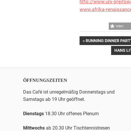
http://www.uni-greifsw
www.afrika-renaissanc
teilen
Beitrags-
VORHERIGER
RUNNING DINNER PART
BEITRAG:
NÄCHST
HANS LI
Navigation
BEITRAG
ÖFFNUNGSZEITEN
Das Café ist unregelmäßig Donnerstags und
Samstags ab 19 Uhr geöffnet.
Dienstags
18.30 Uhr offenes Plenum
Mittwochs
ab 20.30 Uhr
Tischtennis
tresen