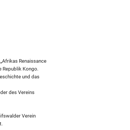
 „Afrikas Renaissance
he Republik Kongo.
Geschichte und das
eder des Vereins
fswalder Verein
t.