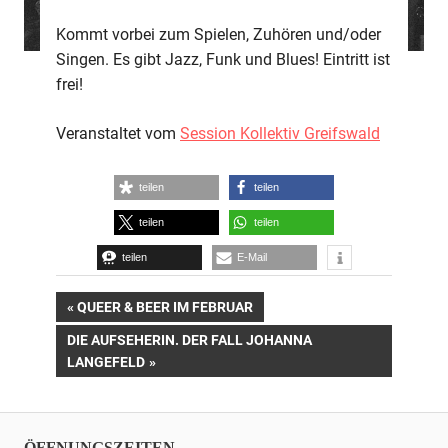
Kommt vorbei zum Spielen, Zuhören und/oder
Singen. Es gibt Jazz, Funk und Blues! Eintritt ist
frei!
Veranstaltet vom
Session Kollektiv Greifswald
teilen
teilen
teilen
teilen
teilen
E-Mail
Beitrags-
VORHERIGER
QUEER & BEER IM FEBRUAR
BEITRAG:
NÄCHSTER
DIE AUFSEHERIN. DER FALL JOHANNA
Navigation
BEITRAG:
LANGEFELD
ÖFFNUNGSZEITEN