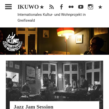
Zum
IKUWO
Inhalt
Internationales Kultur- und Wohnprojekt in
springen
Greifswald
Allgemein
Jazz Jam Session