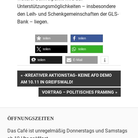
Unterstützungsmöglichkeiten – insbesondere
den Leih- und Schenkgemeinschaften der GLS-
Bank – liegen.
teilen
teilen
teilen
teilen
teilen
E-Mail
Beitrags-
VORHERIGER
-KREATIVER AKTIONSTAG- KEINE AFD DEMO
BEITRAG:
AM 10.11 IN GREIFSWALD!
Navigation
NÄCHSTER
VORTRAG – POLITISCHES FRAMING
BEITRAG:
ÖFFNUNGSZEITEN
Das Café ist unregelmäßig Donnerstags und Samstags